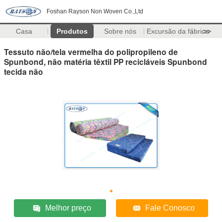
Foshan Rayson Non Woven Co.,Ltd
Casa
Produtos
Sobre nós
Excursão da fábrica
>>
Tessuto não/tela vermelha do polipropileno de
Spunbond, não matéria têxtil PP recicláveis Spunbond
tecida não
Melhor preço
Fale Conosco