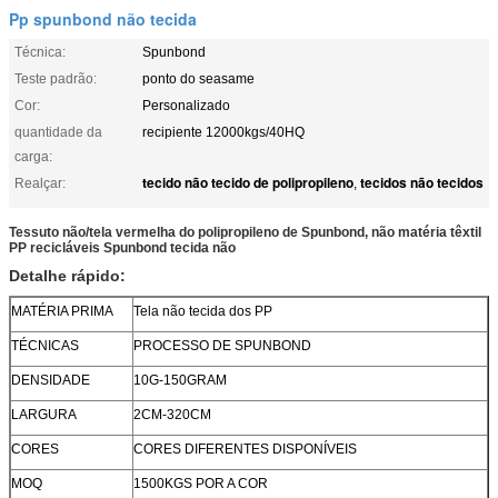
Pp spunbond não tecida
Técnica:
Spunbond
Teste padrão:
ponto do seasame
Cor:
Personalizado
quantidade da
recipiente 12000kgs/40HQ
carga:
tecido não tecido de polipropileno
tecidos não tecidos
Realçar:
,
Tessuto não/tela vermelha do polipropileno de Spunbond, não matéria têxtil
PP recicláveis Spunbond tecida não
Detalhe rápido:
MATÉRIA PRIMA
Tela não tecida dos PP
TÉCNICAS
PROCESSO DE SPUNBOND
DENSIDADE
10G-150GRAM
LARGURA
2CM-320CM
CORES
CORES DIFERENTES DISPONÍVEIS
MOQ
1500KGS POR A COR