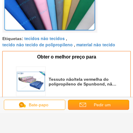
tecidos não tecidos
Etiquetas:
,
tecido não tecido de polipropileno
material não tecido
,
Obter o melhor preço para
Tessuto não/tela vermelha do
polipropileno de Spunbond, não
matéria têxtil PP recicláveis
Spunbond tecida não
Continue
Bate-papo
Pedir um
orçamento
Pp spunbond não tecida
Mais