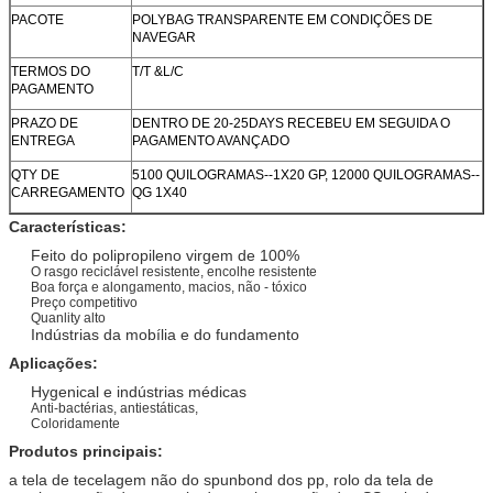
PACOTE
POLYBAG TRANSPARENTE EM CONDIÇÕES DE
NAVEGAR
TERMOS DO
T/T &L/C
PAGAMENTO
PRAZO DE
DENTRO DE 20-25DAYS RECEBEU EM SEGUIDA O
ENTREGA
PAGAMENTO AVANÇADO
QTY DE
5100 QUILOGRAMAS--1X20 GP, 12000 QUILOGRAMAS--
CARREGAMENTO
QG 1X40
Características:
Feito do polipropileno virgem de 100%
O rasgo reciclável resistente, encolhe resistente
Boa força e alongamento, macios, não - tóxico
Preço competitivo
Quanlity alto
Indústrias da mobília e do fundamento
Aplicações:
Hygenical e indústrias médicas
Anti-bactérias, antiestáticas,
Coloridamente
Produtos principais
:
a tela de tecelagem não do spunbond dos pp, rolo da tela de