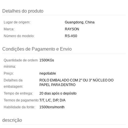
Detalhes do produto
Lugar de origem:
Guangdong, China
Marca:
RAYSON
Número do modelo:
RS-A50
Condições de Pagamento e Envio
Quantidade de ordem
1500KGs
mínima:
Preço:
negotiable
Detalhes da
ROLO EMBALADO COM 2" OU 3" NÚCLEO DO
PAPEL PARA DENTRO
embalagem:
Tempo de entrega:
20 dias após o depósito
Termos de pagamento:
T/T, L/C, D/P, D/A
Habilidade da fonte:
1500tons/month
descrição