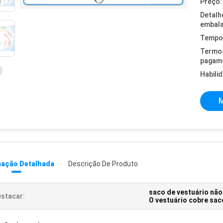
Preço:
Detalh
embal
Tempo 
Termo
pagam
Habili
M
mação Detalhada
Descrição De Produto
saco de vestuário não
stacar:
O vestuário cobre sac