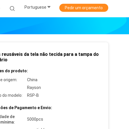
Portuguese
a
Pedir um orçamento
 reusáveis da tela não tecida para a tampa do
ário
es do produto:
de origem:
China
Rayson
 do modelo:
RSP-B
ões de Pagamento e Envio:
dade de
5000pcs
mínima: