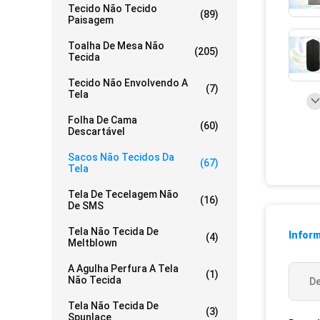
Tecido Não Tecido
(89)
Paisagem
Toalha De Mesa Não
(205)
Tecida
Tecido Não Envolvendo A
(7)
Tela
Folha De Cama
(60)
Descartável
Sacos Não Tecidos Da
(67)
Tela
Tela De Tecelagem Não
(16)
De SMS
Tela Não Tecida De
Infor
(4)
Meltblown
A Agulha Perfura A Tela
(1)
Não Tecida
De
Tela Não Tecida De
(3)
Spunlace