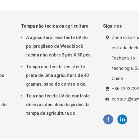
Tampa não tecida da agricultura
Siga-nos
A agricultura resistente UV do
Zona industri
polipropileno de Weedblock
estrada de H
tecida não cobre 3 pés X 50 pés
Foshan alto -
Tampa não tecida resistente
tecnologia, 
dos
preta de uma agricultura de 40
China
gramas, pano do controle de
+86 1392723
ervas daninhas com
Tela não tecida UV do controle
contact@ray
resistência UV
a de
de ervas daninhas do jardim da
tampa da agricultura do
tratamento hidrófila