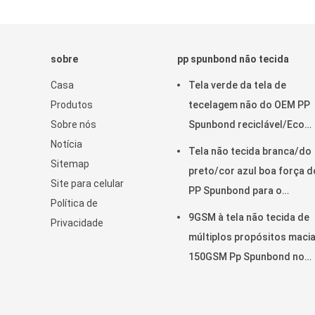
sobre
pp spunbond não tecida
Casa
Tela verde da tela de
Produtos
tecelagem não do OEM PP
Sobre nós
Spunbond reciclável/Eco
Notícia
amigável
Tela não tecida branca/do
Sitemap
preto/cor azul boa força 
Site para celular
PP Spunbond para o
Política de
acolchoado do colchão e a
9GSM à tela não tecida de
Privacidade
tampa da mola
múltiplos propósitos maci
150GSM Pp Spunbond no
branco