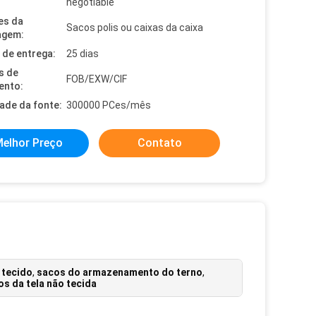
negotiable
es da
Sacos polis ou caixas da caixa
agem:
de entrega:
25 dias
s de
FOB/EXW/CIF
ento:
dade da fonte:
300000 PCes/mês
elhor Preço
Contato
 tecido
,
sacos do armazenamento do terno
,
os da tela não tecida