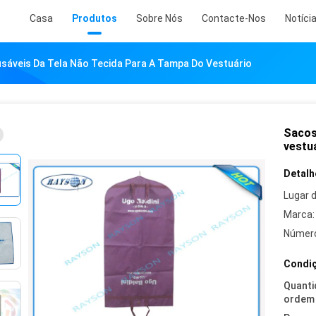
Casa
Produtos
Sobre Nós
Contacte-Nos
Notíci
sáveis Da Tela Não Tecida Para A Tampa Do Vestuário
Sacos
vestu
Detalh
Lugar 
Marca:
Número
Condiç
Quanti
ordem 