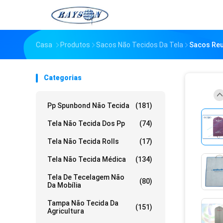
Casa
Produtos
Sacos Não Tecidos Da Tela
Sacos Reu
Categorias
Pp Spunbond Não Tecida
(181)
Tela Não Tecida Dos Pp
(74)
Tela Não Tecida Rolls
(17)
Tela Não Tecida Médica
(134)
Tela De Tecelagem Não
(80)
Da Mobília
Tampa Não Tecida Da
(151)
Agricultura