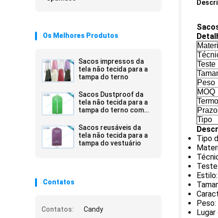
Descr
Sacos
Os Melhores Produtos
Detal
Materi
Técni
Sacos impressos da
Teste
tela não tecida para a
Tama
tampa do terno
Peso
MOQ
Sacos Dustproof da
Termo
tela não tecida para a
tampa do terno com
Prazo
zíper
Tipo
Sacos reusáveis da
Descr
tela não tecida para a
Tipo 
tampa do vestuário
Materi
Técnic
Teste
Estilo
Contatos
Taman
Carac
Peso:
Contatos:
Candy
Lugar 