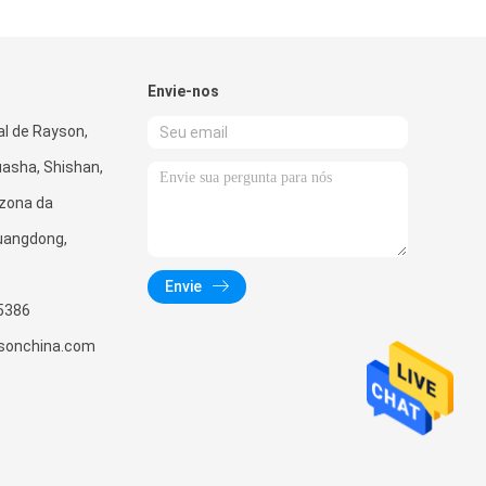
Envie-nos
al de Rayson,
uasha, Shishan,
 zona da
Guangdong,
Envie
5386
sonchina.com