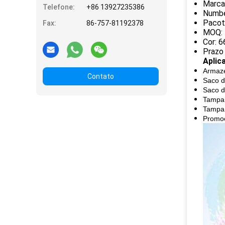
Marca
Telefone:
+86 13927235386
Numbe
Pacot
Fax:
86-757-81192378
MOQ: 
Cor: 6
Prazo
Aplic
Armaz
Contato
Saco d
Saco d
Tampa 
Tampa 
Promo