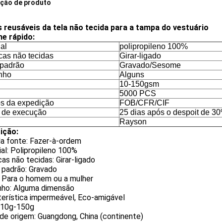
ição de produto
 reusáveis da tela não tecida para a tampa do vestuário
he rápido:
al
polipropileno 100%
cas não tecidas
Girar-ligado
 padrão
Gravado/Sesome
nho
Alguns
10-150gsm
5000 PCS
s da expedição
FOB/CFR/CIF
 de execução
25 dias após o despoit de 3
Rayson
ição:
da fonte: Fazer-à-ordem
al: Polipropileno 100%
as não tecidas: Girar-ligado
 padrão: Gravado
: Para o homem ou a mulher
ho: Alguma dimensão
terística impermeável, Eco-amigável
 10g-150g
de origem: Guangdong, China (continente)