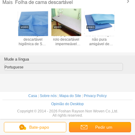
Folha de cama descartável
Mais
ctérias
A massagem
Os Pp giraram o
Tela de tecelagem
Lenços d
táveis
descartável
rolo descartável
não pura
descartáv
as não
higiênica de Sms
impermeável
amigável de
uso hosp
as folhas
cobre a folha de
bond da folha de
Spunbond
não tec
a/tampa
cama cirúrgica
cama com todo
Mateiral da cor de
cama
profissional
transversal
Eco para folhas
Mude a língua
de cama do
hospital
Portuguese
Casa
|
Sobre nós
|
Mapa do Site
|
Privacy Policy
Opinião do Desktop
Copyright © 2014 - 2026 Foshan Rayson Non Woven Co.,Ltd.
All rights reserved.
Bate-papo
Pedir um