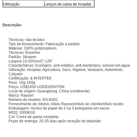
Utilização
Lenços de cama de hospital
Descrição:
Técnicas: não tecidos
Tipo de fornecimento: Fabricação a pedido
Material: 100% polipropileno
Técnicas: Enxertos
Padrão: Sésamo
Largura 10-320cm/2"-126"
Características: Ecológico, anti-estático, anti-bacteriano, solúvel em água
Utilização: Hospital, Agricultura, Saco, Higiene, Vestuário, Automóvel,
Calçado
Certificação: & INTERTEK
Peso: 10g-150g
Preço: US$1850-USD$1950/TON
Local de origem: Guangdong, China (continente)
Marca: Rayson
Número do modelo: RS-BS01
Fornecimento de rótulos: rótulo Rayson/rótulo do cliente/rótulo neutro
Embalagem: núcleo de papel de 2 ou 3 polegadas em sacos
MOQ: 1000KGS
Cor: Cores de gama completa
Prazo de entrega: 20-25 dias após receção do depósito