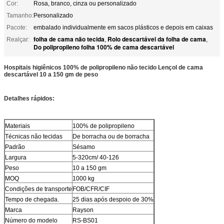
Cor:
Rosa, branco, cinza ou personalizado
Tamanho:
Personalizado
Pacote:
embalado individualmente em sacos plásticos e depois em caixas
folha de cama não tecida
Rolo descartável da folha de cama
Realçar:
,
,
Do polipropileno folha 100% de cama descartável
Hospitais higiênicos 100% de polipropileno não tecido
Lençol de cama
descartável 10 a 150 gm de peso
Detalhes rápidos:
Materiais
100% de polipropileno
Técnicas não tecidas
De borracha ou de borracha
Padrão
Sésamo
Largura
5-320cm/ 40-126
Peso
10 a 150 gm
MOQ
1000 kg
Condições de transporte
FOB/CFR/CIF
Tempo de chegada.
25 dias após despoio de 30%
Marca
Rayson
Número do modelo
RS-BS01