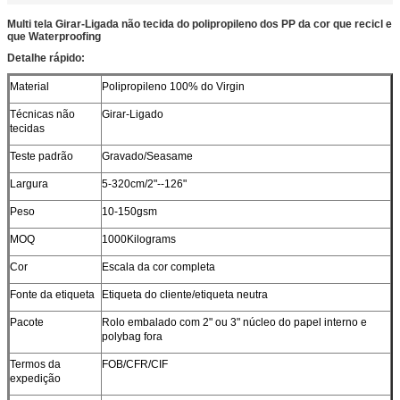
Multi tela Girar-Ligada não tecida do polipropileno dos PP da cor que recicl e
que Waterproofing
Detalhe rápido:
Material
Polipropileno 100% do Virgin
Técnicas não
Girar-Ligado
tecidas
Teste padrão
Gravado/Seasame
Largura
5-320cm/2"--126"
Peso
10-150gsm
MOQ
1000Kilograms
Cor
Escala da cor completa
Fonte da etiqueta
Etiqueta do cliente/etiqueta neutra
Pacote
Rolo embalado com 2" ou 3" núcleo do papel interno e
polybag fora
Termos da
FOB/CFR/CIF
expedição