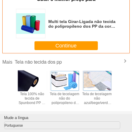
Multi tela Girar-Ligada não tecida
do polipropileno dos PP da cor
que recicl e que Waterproofing
Continue
Tela não tecida dos pp
Mais
 da mola
Tela 100% não
Tela de tecelagem
Tela de tecelagem
Tela de te
a girou
tecida de
não do
não
não 
ão tecido
Spunbond PP do
polipropileno de
azul/bege/verde
polipropi
do de
polipropileno do
Elogation
Spunbonded do
Virgin gi
bond
Virgin 60gsm para
Spunbond para a
polipropileno para
liga
da tela
o sofá
tampa da mola do
o material de
Mude a língua
 PP
colchão/material
embalagem
do colchão
Portuguese