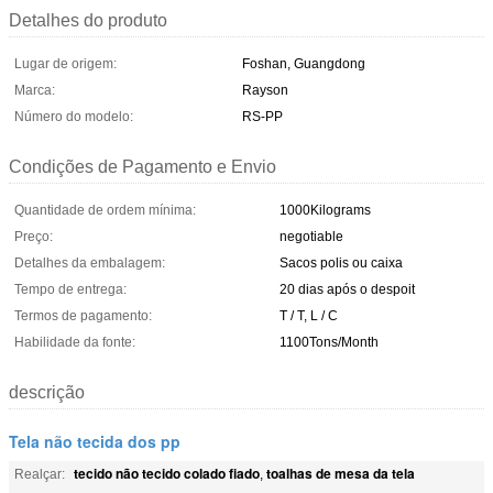
Detalhes do produto
Lugar de origem:
Foshan, Guangdong
Marca:
Rayson
Número do modelo:
RS-PP
Condições de Pagamento e Envio
Quantidade de ordem mínima:
1000Kilograms
Preço:
negotiable
Detalhes da embalagem:
Sacos polis ou caixa
Tempo de entrega:
20 dias após o despoit
Termos de pagamento:
T / T, L / C
Habilidade da fonte:
1100Tons/Month
descrição
Tela não tecida dos pp
tecido não tecido colado fiado
toalhas de mesa da tela
Realçar:
,