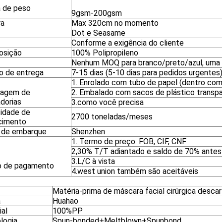
 de peso
9gsm-200gsm
ra
Max 320cm no momento
Dot e Seasame
Conforme a exigência do cliente
osição
100% Polipropileno
Nenhum MOQ para branco/preto/azul, uma
 de entrega
7-15 dias (5-10 dias para pedidos urgente
1. Enrolado com tubo de papel (dentro com t
lagem de
2. Embalado com sacos de plástico transp
dorias
3.como você precisa
idade de
2700 toneladas/meses
cimento
 de embarque
Shenzhen
1. Termo de preço: FOB, CIF, CNF
2,30% T/T adiantado e saldo de 70% antes
3.L/C à vista
 de pagamento
4.west union também são aceitáveis
Matéria-prima de máscara facial cirúrgica descar
a
Huahao
ial
100%PP
logia
Spun-bonded+Meltblown+Spunbond