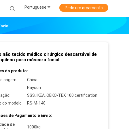
Portuguese
a
Pedir um orçamento
acial
o não tecido médico cirúrgico descartável de
opileno para máscara facial
es do produto:
de origem:
China
Rayson
cação:
SGS, IKEA ,OEKO-TEX 100 certification
 do modelo:
RS-M-148
ões de Pagamento e Envio:
dade de
1000kg