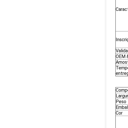
Caract
Inscri
Valid
OEM 
Amost
Temp
entre
Comp
Largu
Peso
Emba
Cor