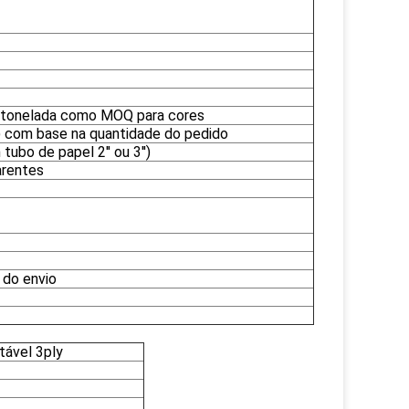
 tonelada como MOQ para cores
s) com base na quantidade do pedido
ubo de papel 2'' ou 3'')
arentes
 do envio
tável 3ply