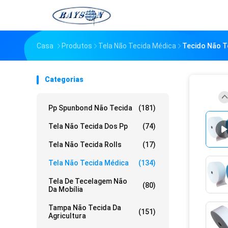
Casa
Produtos
Tela Não Tecida Médica
Tecido Não Te
Categorias
Pp Spunbond Não Tecida
(181)
Tela Não Tecida Dos Pp
(74)
Tela Não Tecida Rolls
(17)
Tela Não Tecida Médica
(134)
Tela De Tecelagem Não
(80)
Da Mobília
Tampa Não Tecida Da
(151)
Agricultura