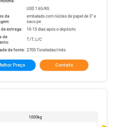
mínima:
USD 1.65/KG
es da
embalado com núcleo de papel de 3" e
agem:
saco pe
de entrega:
10-15 dias após o depósito
s de
T/T, L/C
ento:
dade da fonte:
2700 Toneladas/mês
elhor Preço
Contato
1000kg