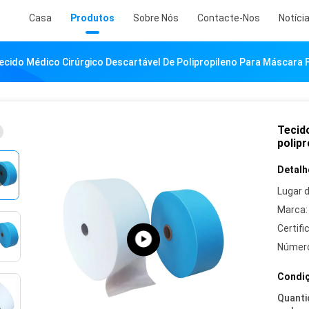
Casa
Produtos
Sobre Nós
Contacte-Nos
Notíci
cido Médico Cirúrgico Descartável De Polipropileno Para Máscara F
Tecid
polipr
Detalh
Lugar 
Marca:
Certifi
Número
Condiç
Quanti