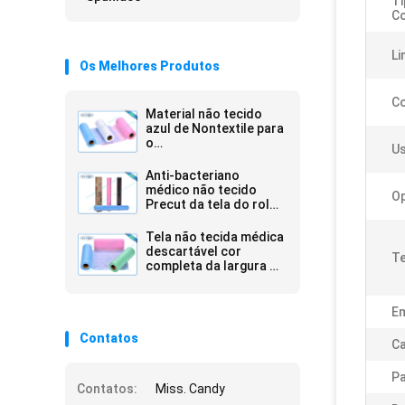
Ti
Co
Li
Os Melhores Produtos
Co
Material não tecido
azul de Nontextile para
o
Us
tampão/máscara/sapata
médicos
Anti-bacteriano
médico não tecido
Op
Precut da tela do rolo
de 25 G/M embalado na
caixa
Tela não tecida médica
descartável cor
Te
completa da largura de
5 - de 320cm
E
Contatos
Ca
P
Contatos:
Miss. Candy