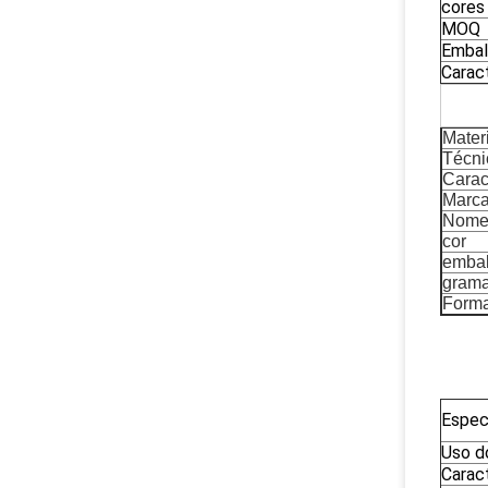
cores
MOQ
Emba
Carac
Mater
Técni
Caract
Marc
Nome 
cor
emba
gram
Form
Espec
Uso d
Caract