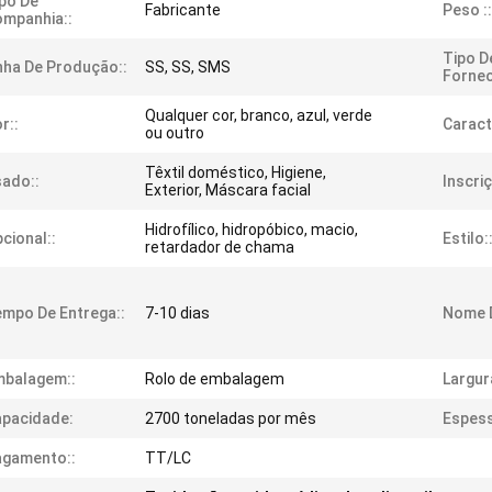
po De
Fabricante
Peso ::
mpanhia::
Tipo D
nha De Produção::
SS, SS, SMS
Fornec
Qualquer cor, branco, azul, verde
r::
Caract
ou outro
Têxtil doméstico, Higiene,
ado::
Inscriç
Exterior, Máscara facial
Hidrofílico, hidropóbico, macio,
cional::
Estilo:
retardador de chama
mpo De Entrega::
7-10 dias
Nome D
mbalagem::
Rolo de embalagem
Largur
pacidade:
2700 toneladas por mês
Espess
agamento::
TT/LC