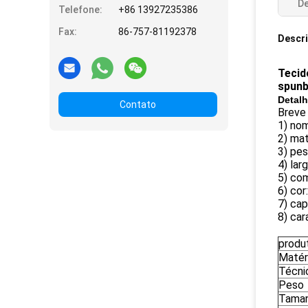
De
Telefone:
+86 13927235386
Fax:
86-757-81192378
Descr
Tecid
spunb
Detalh
Contato
Breve
1) no
2) mat
3) pe
4) la
5) co
6) cor
7) cap
8) car
produ
Matér
Técni
Peso
Tama