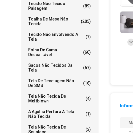
Tecido Não Tecido
(89)
Paisagem
Toalha De Mesa Não
(205)
Tecida
Tecido Não Envolvendo A
(7)
Tela
Folha De Cama
(60)
Descartável
Sacos Não Tecidos Da
(67)
Tela
Tela De Tecelagem Não
(16)
De SMS
Tela Não Tecida De
(4)
Meltblown
Infor
A Agulha Perfura A Tela
(1)
Não Tecida
Ma
Tela Não Tecida De
(3)
Spunlace