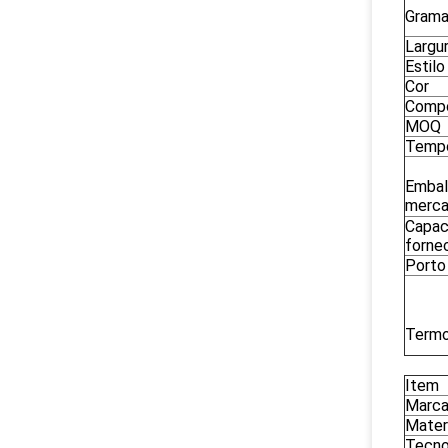
Grama
Largu
Estilo
Cor
Comp
MOQ
Tempo
Emba
merca
Capac
forne
Porto
Termo
Item
Marc
Mater
Tecno