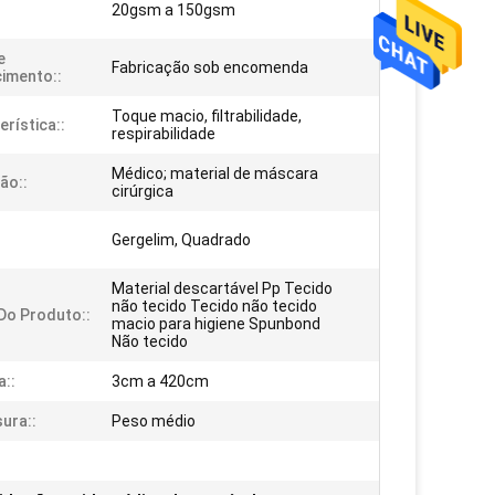
20gsm a 150gsm
e
Fabricação sob encomenda
imento::
Toque macio, filtrabilidade,
erística::
respirabilidade
Médico; material de máscara
ão::
cirúrgica
:
Gergelim, Quadrado
Material descartável Pp Tecido
não tecido Tecido não tecido
o Produto::
macio para higiene Spunbond
Não tecido
a::
3cm a 420cm
ura::
Peso médio