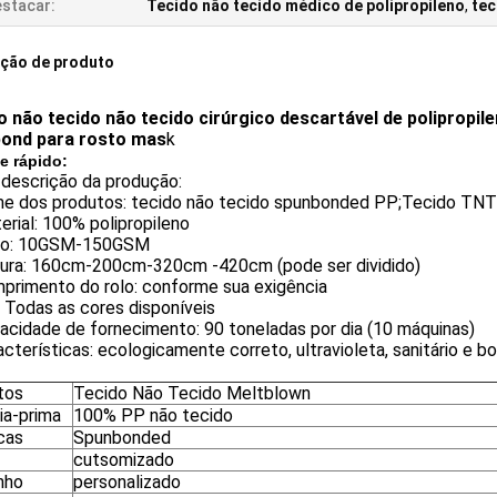
stacar:
Tecido não tecido médico de polipropileno
,
tec
ição de produto
o não tecido não tecido cirúrgico descartável de polipropi
ond para rosto mas
k
e rápido:
 descrição da produção:
me dos produtos: tecido não tecido spunbonded PP;Tecido TNT;
erial: 100% polipropileno
so: 10GSM-150GSM
rgura: 160cm-200cm-320cm -420cm (pode ser dividido)
mprimento do rolo: conforme sua exigência
: Todas as cores disponíveis
acidade de fornecimento: 90 toneladas por dia (10 máquinas)
acterísticas: ecologicamente correto, ultravioleta, sanitário e 
tos
Tecido Não Tecido Meltblown
ia-prima
100% PP não tecido
cas
Spunbonded
cutsomizado
nho
personalizado