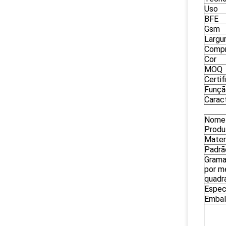
Uso
BFE
Gsm
Largu
Compr
Cor
MOQ
Certif
Funçã
Caract
Nome
Produ
Mater
Padrã
Grama
por m
quadr
Espec
Emba