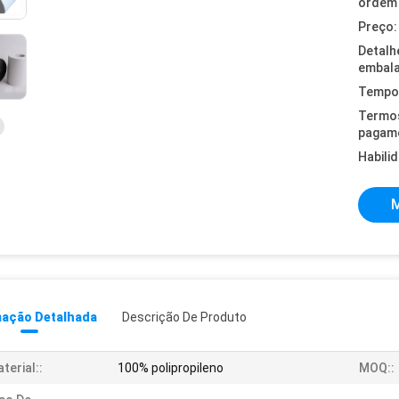
ordem 
Preço:
Detalh
embal
Tempo 
Termo
pagam
Habili
M
mação Detalhada
Descrição De Produto
terial::
100% polipropileno
MOQ::