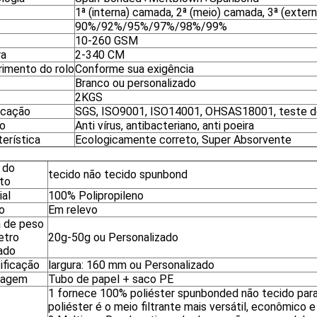
1ª (interna) camada, 2ª (meio) camada, 3ª (exte
90%/92%/95%/97%/98%/99%
10-260 GSM
ra
2-340 CM
imento do rolo
Conforme sua exigência
Branco ou personalizado
2KGS
icação
SGS, ISO9001, ISO14001, OHSAS18001, teste de
o
Anti vírus, antibacteriano, anti poeira
erística
Ecologicamente correto, Super Absorvente
 do
tecido não tecido spunbond
to
ial
100% Polipropileno
o
Em relevo
 de peso
etro
20g-50g ou Personalizado
ado
ificação
largura: 160 mm ou Personalizado
lagem
Tubo de papel + saco PE
1 fornece 100% poliéster spunbonded não tecido para
poliéster é o meio filtrante mais versátil, econômico 