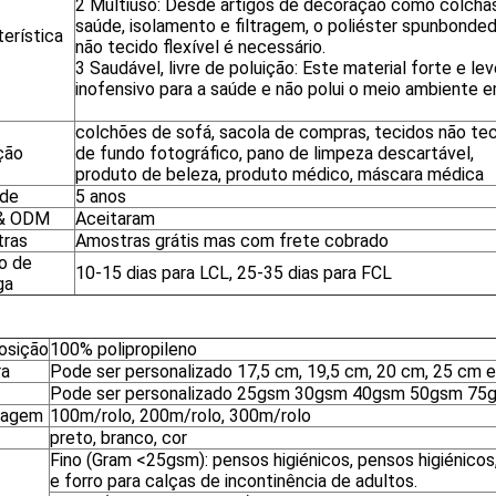
2 Multiuso: Desde artigos de decoração como colchas
saúde, isolamento e filtragem, o poliéster spunbonde
erística
não tecido flexível é necessário.
3 Saudável, livre de poluição: Este material forte e l
inofensivo para a saúde e não polui o meio ambiente 
colchões de sofá, sacola de compras, tecidos não te
ção
de fundo fotográfico, pano de limpeza descartável,
produto de beleza, produto médico, máscara médica
ade
5 anos
& ODM
Aceitaram
ras
Amostras grátis mas com frete cobrado
o de
10-15 dias para LCL, 25-35 dias para FCL
ga
osição
100% polipropileno
ra
Pode ser personalizado 17,5 cm, 19,5 cm, 20 cm, 25 cm 
Pode ser personalizado 25gsm 30gsm 40gsm 50gsm 7
lagem
100m/rolo, 200m/rolo, 300m/rolo
preto, branco, cor
Fino (Gram <25gsm): pensos higiénicos, pensos higiénicos
e forro para calças de incontinência de adultos.