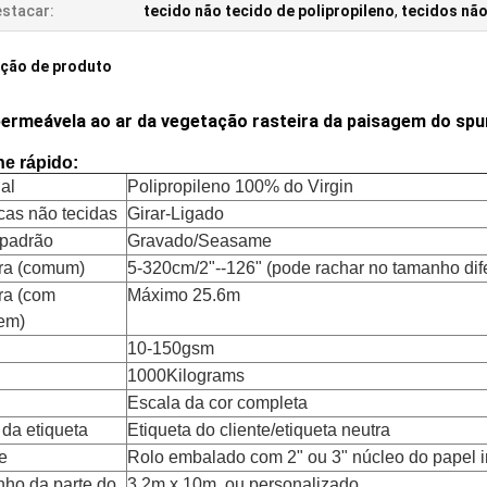
stacar:
tecido não tecido de polipropileno
,
tecidos não
ição de produto
permeávela ao ar da vegetação rasteira da paisagem do sp
he rápido:
al
Polipropileno 100% do Virgin
cas não tecidas
Girar-Ligado
 padrão
Gravado/Seasame
ra (comum)
5-320cm/2"--126" (pode rachar no tamanho dif
ra (com
Máximo 25.6m
em)
10-150gsm
1000Kilograms
Escala da cor completa
 da etiqueta
Etiqueta do cliente/etiqueta neutra
e
Rolo embalado com 2" ou 3" núcleo do papel i
ho da parte do
3.2m x 10m, ou personalizado