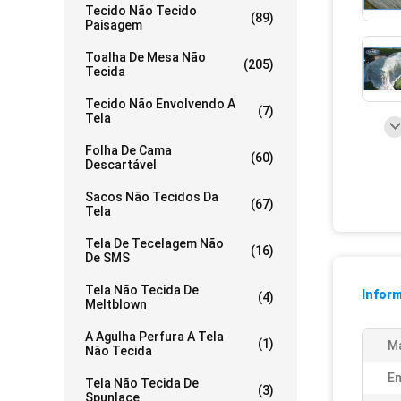
Tecido Não Tecido
(89)
Paisagem
Toalha De Mesa Não
(205)
Tecida
Tecido Não Envolvendo A
(7)
Tela
Folha De Cama
(60)
Descartável
Sacos Não Tecidos Da
(67)
Tela
Tela De Tecelagem Não
(16)
De SMS
Tela Não Tecida De
Infor
(4)
Meltblown
A Agulha Perfura A Tela
(1)
Ma
Não Tecida
E
Tela Não Tecida De
(3)
Spunlace