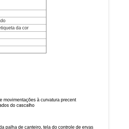
ado
tiqueta da cor
s e movimentações à curvatura precent
ados do cascalho
da palha de canteiro, tela do controle de ervas