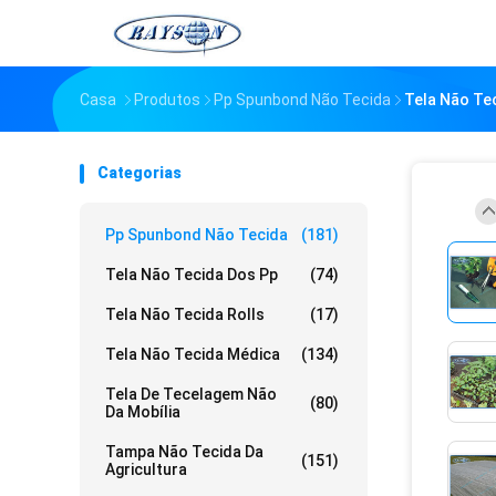
Casa
Produtos
Pp Spunbond Não Tecida
Tela Não Tec
Categorias
Pp Spunbond Não Tecida
(181)
Tela Não Tecida Dos Pp
(74)
Tela Não Tecida Rolls
(17)
Tela Não Tecida Médica
(134)
Tela De Tecelagem Não
(80)
Da Mobília
Tampa Não Tecida Da
(151)
Agricultura