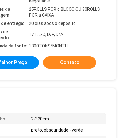
negotiable
es da
25ROLLS POR o BLOCO OU 30ROLLS
agem:
POR a CAIXA
de entrega:
20 dias após o depósito
s de
T/T, L/C, D/P, D/A
ento:
dade da fonte:
1300TONS/MONTH
elhor Preço
Contato
ho:
2-320cm
preto, obscuridade - verde