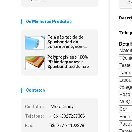
De
Descr
Os Melhores Produtos
Tela 
Tela não tecida de
Spunbonded do
Detal
polipropileno, non-
Materi
woven dos Pp,
Nonwoven Spunbond
Polyproplylene 100%
Técni
de Tnt
PP biodegradáveis
Teste
Spunbond tecido não
Largu
Largu
colag
Contatos
Peso
MOQ
Contatos:
Miss. Candy
Cor
Telefone:
+86 13927235386
Fonte
Pacot
Fax:
86-757-81192378
Taman