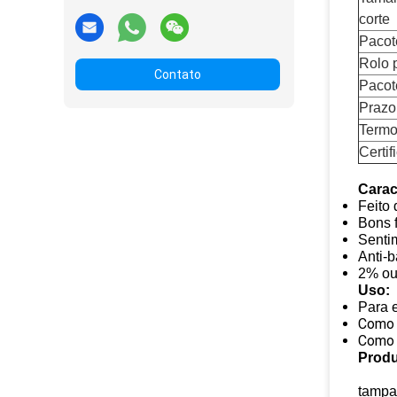
corte
Pacot
Rolo 
Contato
Pacot
Prazo
Termo
Certif
Carac
Feito 
Bons f
Sentim
Anti-
2% ou
Uso:
Para e
Como 
Como u
Produ
tampa 