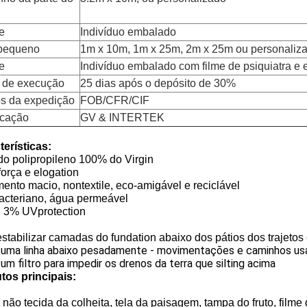
e
Indivíduo embalado
pequeno
1m x 10m, 1m x 25m, 2m x 25m ou personaliz
e
Indivíduo embalado com filme de psiquiatra e e
 de execução
25 dias após o depósito de 30%
s da expedição
FOB/CFR/CIF
icação
GV & INTERTEK
terísticas:
do polipropileno 100% do Virgin
orça e elogation
ento macio, nontextile, eco-amigável e reciclável
bacteriano, água permeável
 3% UVprotection
stabilizar camadas do fundation abaixo dos pátios dos trajeto
uma linha abaixo pesadamente - movimentações e caminhos us
m filtro para impedir os drenos da terra que silting acima
tos principais:
não tecida da colheita, tela da paisagem, tampa do fruto, filme 