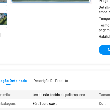
Preço:
Detalh
embal
Tempo 
Termo
pagam
Habili
M
mação Detalhada
Descrição De Produto
terila:
tecido não tecido de polipropileno
Taman
mbalagem:
30roll pela caixa
Cor: