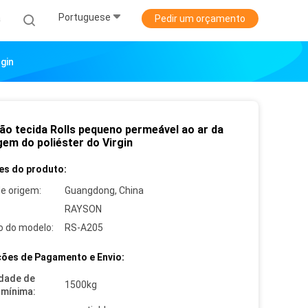
Portuguese
a
Pedir um orçamento
gin
não tecida Rolls pequeno permeável ao ar da
gem do poliéster do Virgin
es do produto:
de origem:
Guangdong, China
RAYSON
 do modelo:
RS-A205
ões de Pagamento e Envio:
dade de
1500kg
mínima: