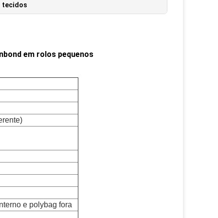
 tecidos
unbond em rolos pequenos
erente)
nterno e polybag fora