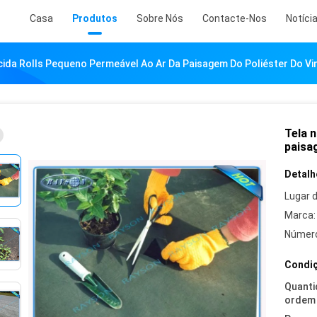
Casa
Produtos
Sobre Nós
Contacte-Nos
Notíci
ida Rolls Pequeno Permeável Ao Ar Da Paisagem Do Poliéster Do Vir
Tela 
paisa
Detalh
Lugar 
Marca:
Número
Condiç
Quanti
ordem 