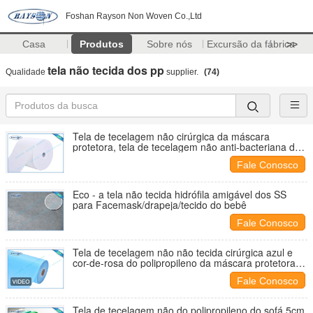
Foshan Rayson Non Woven Co.,Ltd
Casa
Produtos
Sobre nós
Excursão da fábrica
>>
tela não tecida dos pp
Qualidade
supplier.
(74)
Tela de tecelagem não cirúrgica da máscara
protetora, tela de tecelagem não anti-bacteriana do
polipropileno
Fale Conosco
Eco - a tela não tecida hidrófila amigável dos SS
para Facemask/drapeja/tecido do bebê
Fale Conosco
Tela de tecelagem não não tecida cirúrgica azul e
cor-de-rosa do polipropileno da máscara protetora
anti-bacteriana
Fale Conosco
Tela de tecelagem não do polipropileno do sofá 5cm