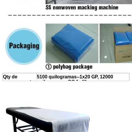
Qty de
5100 quilogramas--1x20 GP, 12000
carregamento
quilogramas--QG 1x40