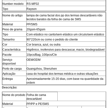
Number modelo
RS-MF02
Tipo
Rayson
Nome do artigo
tampa de cama facial dos pp dos termas descartáveis não
tecidos baratos da folha de cama de SMS
Material
PP/SMS
Peso de grama
20gsm-65gsm
Tipo
Com elástico no canto/sem elástico um círculo/sem elástico
Tamanho
90*220cm ou como o pedido do cliente
Cor
Cor branca, azul, ou outra
Característica
Higiênico, inofensivo para descascar, macio, biodegradável
Pacote
10pcs/Bag, 100pcs/Ctn
Serviço
OEM/ODM
disponível
Porto de carga
Guangzhou, Shenzhen
Aplicação
casa do hospital dos termas médica e outras situações
Entrega
Aproximadamente 15-20 dias, com base na quantidade da
ordem
Descrição:
Nome do produto
Folha de cama
descartável
Material
PP/PP e PE/SMS