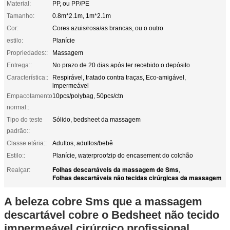
Material:
PP, ou PP/PE
Tamanho:
0.8m*2.1m, 1m*2.1m
Cor:
Cores azuis/rosa/as brancas, ou o outro
estilo:
Planície
Propriedades::
Massagem
Entrega::
No prazo de 20 dias após ter recebido o depósito
Característica::
Respirável, tratado contra traças, Eco-amigável,
impermeável
Empacotamento
10pcs/polybag, 50pcs/ctn
normal::
Tipo do teste
Sólido, bedsheet da massagem
padrão::
Classe etária::
Adultos, adultos/bebê
Estilo::
Planície, waterproofzip do encasement do colchão
Folhas descartáveis da massagem de Sms
Realçar:
,
Folhas descartáveis não tecidas cirúrgicas da massagem
A beleza cobre Sms que a massagem
descartável cobre o Bedsheet não tecido
impermeável cirúrgico profissional