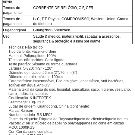
envio
Termos do
CORRENTE DE RELÓGIO, CIF, CFR
pagamento
Termos de
L/ C; T T; Paypal; COMPROMISSO; Western Union; Grama
pagamento
do dinheiro.
Lugar original
Guangzhou/Shenzhen
Uso
Saúde & médico, matéria têxtil, sapatas & acessórios,
segurança & proteção e assim por diante.
Técnicas: Não tecido
Tipo da fonte: Fazer-à-ordem
Material: Polipropileno 100%
Técnicas não tecidas: Girar-ligado
Teste padrão: Sésamo ou forma quadrada
Largura: 5-320cm/2” - 126"
Diâmetro de núcleo: 56mm (2")/76mm (3")
Diâmetro do rolo: máximo 100cm
Característica: Impermeável, Eco-amigável, antiestático, Anti-bactérias,
solúvel em água, Anti-UV
Matéria têxtil da casa do uso, hospital, agricultura, saco, higiene, vestuário,
carro, indústria, sapatas
Certificação: & INTERTEK
Grammage: 10g-150g
Lugar de origem: Guangdong, China (continente)
Marca: Rayson
Number modelo: RS-MF02
Fonte da etiqueta: Etiqueta de Rayson/etiqueta do cliente/etiqueta neutra
Pacote: 2" ou 3" núcleo de papel no polybag/partes do corte em caixas
MOQ: 1000KGS
Cor: Cor da série completa