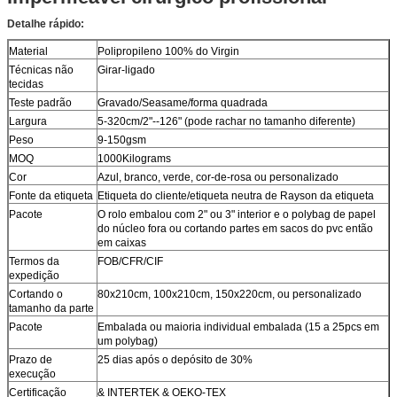
Detalhe rápido:
Material
Polipropileno 100% do Virgin
Técnicas não
Girar-ligado
tecidas
Teste padrão
Gravado/Seasame/forma quadrada
Largura
5-320cm/2"--126" (pode rachar no tamanho diferente)
Peso
9-150gsm
MOQ
1000Kilograms
Cor
Azul, branco, verde, cor-de-rosa ou personalizado
Fonte da etiqueta
Etiqueta do cliente/etiqueta neutra de Rayson da etiqueta
Pacote
O rolo embalou com 2" ou 3" interior e o polybag de papel
do núcleo fora ou cortando partes em sacos do pvc então
em caixas
Termos da
FOB/CFR/CIF
expedição
Cortando o
80x210cm, 100x210cm, 150x220cm, ou personalizado
tamanho da parte
Pacote
Embalada ou maioria individual embalada (15 a 25pcs em
um polybag)
Prazo de
25 dias após o depósito de 30%
execução
Certificação
& INTERTEK & OEKO-TEX