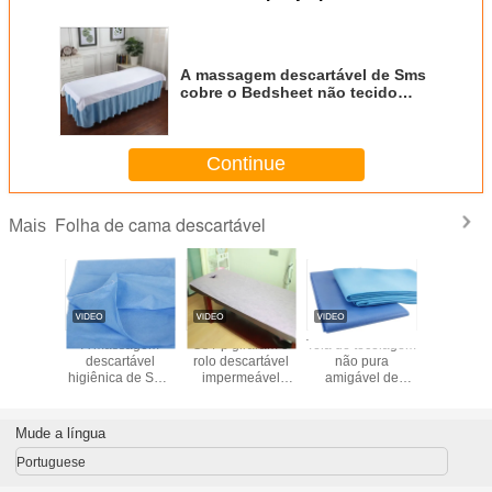
A massagem descartável de Sms
cobre o Bedsheet não tecido
cirúrgico profissional
Continue
Folha de cama descartável
Mais
ctérias
A massagem
Os Pp giraram o
Tela de tecelagem
Lenços d
táveis
descartável
rolo descartável
não pura
descartáv
as não
higiênica de Sms
impermeável
amigável de
uso hosp
as folhas
cobre a folha de
bond da folha de
Spunbond
não tec
a/tampa
cama cirúrgica
cama com todo
Mateiral da cor de
cama
profissional
transversal
Eco para folhas
Mude a língua
de cama do
hospital
Portuguese