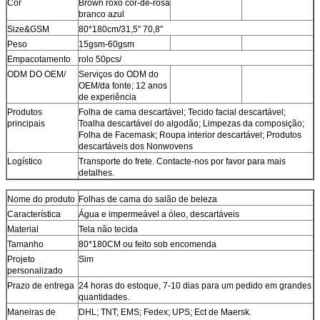
Cor
Brown roxo cor-de-rosa
branco azul
Size&GSM
80*180cm/31,5" 70,8"
Peso
15gsm-60gsm
Empacotamento
rolo 50pcs/
ODM DO OEM/
Serviços do ODM do
OEM/da fonte; 12 anos
de experiência
Produtos
Folha de cama descartável; Tecido facial descartável;
principais
Toalha descartável do algodão; Limpezas da composição;
Folha de Facemask; Roupa interior descartável; Produtos
descartáveis dos Nonwovens
Logístico
Transporte do frete. Contacte-nos por favor para mais
detalhes.
Nome do produto
Folhas de cama do salão de beleza
Característica
Água e impermeável a óleo, descartáveis
Material
Tela não tecida
Tamanho
80*180CM ou feito sob encomenda
Projeto
Sim
personalizado
Prazo de entrega
24 horas do estoque, 7-10 dias para um pedido em grandes
quantidades.
Maneiras de
DHL; TNT; EMS; Fedex; UPS; Ect de Maersk.