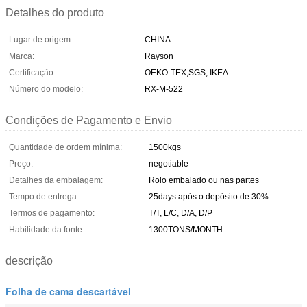
Detalhes do produto
Lugar de origem:
CHINA
Marca:
Rayson
Certificação:
OEKO-TEX,SGS, IKEA
Número do modelo:
RX-M-522
Condições de Pagamento e Envio
Quantidade de ordem mínima:
1500kgs
Preço:
negotiable
Detalhes da embalagem:
Rolo embalado ou nas partes
Tempo de entrega:
25days após o depósito de 30%
Termos de pagamento:
T/T, L/C, D/A, D/P
Habilidade da fonte:
1300TONS/MONTH
descrição
Folha de cama descartável