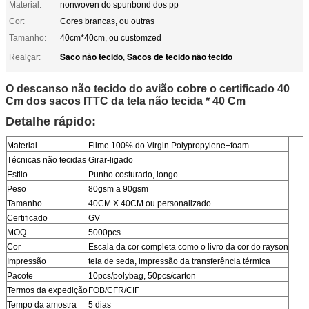
Material:
nonwoven do spunbond dos pp
Cor:
Cores brancas, ou outras
Tamanho:
40cm*40cm, ou customzed
Saco não tecido
Sacos de tecido não tecido
Realçar:
,
O descanso não tecido do avião cobre o certificado 40
Cm dos sacos ITTC da tela não tecida * 40 Cm
Detalhe rápido:
Material
Filme 100% do Virgin Polypropylene+foam
Técnicas não tecidas
Girar-ligado
Estilo
Punho costurado, longo
Peso
80gsm a 90gsm
Tamanho
40CM X 40CM ou personalizado
Certificado
GV
MOQ
5000pcs
Cor
Escala da cor completa como o livro da cor do rayson
Impressão
tela de seda, impressão da transferência térmica
Pacote
10pcs/polybag, 50pcs/carton
Termos da expedição
FOB/CFR/CIF
Tempo da amostra
5 dias