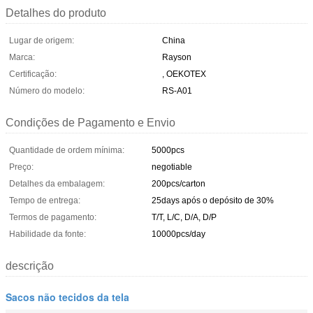
Detalhes do produto
Lugar de origem:
China
Marca:
Rayson
Certificação:
, OEKOTEX
Número do modelo:
RS-A01
Condições de Pagamento e Envio
Quantidade de ordem mínima:
5000pcs
Preço:
negotiable
Detalhes da embalagem:
200pcs/carton
Tempo de entrega:
25days após o depósito de 30%
Termos de pagamento:
T/T, L/C, D/A, D/P
Habilidade da fonte:
10000pcs/day
descrição
Sacos não tecidos da tela