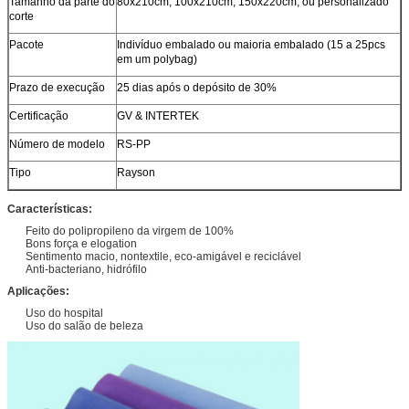
Tamanho da parte do
80x210cm, 100x210cm, 150x220cm, ou personalizado
corte
Pacote
Indivíduo embalado ou maioria embalado (15 a 25pcs
em um polybag)
Prazo de execução
25 dias após o depósito de 30%
Certificação
GV & INTERTEK
Número de modelo
RS-PP
Tipo
Rayson
Características:
Feito do polipropileno da virgem de 100%
Bons força e elogation
Sentimento macio, nontextile, eco-amigável e reciclável
Anti-bacteriano, hidrófilo
Aplicações:
Uso do hospital
Uso do salão de beleza