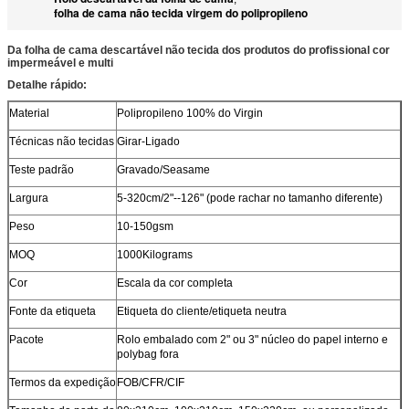
folha de cama não tecida virgem do polipropileno
Da folha de cama descartável não tecida dos produtos do profissional cor
impermeável e multi
Detalhe rápido:
Material
Polipropileno 100% do Virgin
Técnicas não tecidas
Girar-Ligado
Teste padrão
Gravado/Seasame
Largura
5-320cm/2"--126" (pode rachar no tamanho diferente)
Peso
10-150gsm
MOQ
1000Kilograms
Cor
Escala da cor completa
Fonte da etiqueta
Etiqueta do cliente/etiqueta neutra
Pacote
Rolo embalado com 2" ou 3" núcleo do papel interno e
polybag fora
Termos da expedição
FOB/CFR/CIF