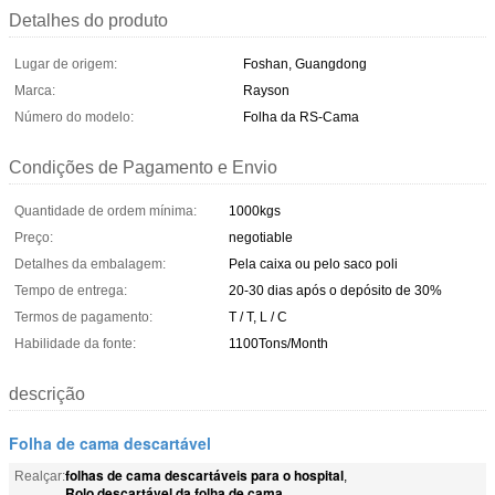
Detalhes do produto
Lugar de origem:
Foshan, Guangdong
Marca:
Rayson
Número do modelo:
Folha da RS-Cama
Condições de Pagamento e Envio
Quantidade de ordem mínima:
1000kgs
Preço:
negotiable
Detalhes da embalagem:
Pela caixa ou pelo saco poli
Tempo de entrega:
20-30 dias após o depósito de 30%
Termos de pagamento:
T / T, L / C
Habilidade da fonte:
1100Tons/Month
descrição
Folha de cama descartável
folhas de cama descartáveis para o hospital
Realçar:
,
Rolo descartável da folha de cama
,