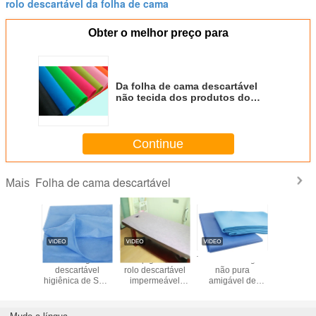
rolo descartável da folha de cama
Obter o melhor preço para
Da folha de cama descartável
não tecida dos produtos do
profissional cor impermeável e
multi
Continue
Folha de cama descartável
Mais
ctérias
A massagem
Os Pp giraram o
Tela de tecelagem
Lenços d
táveis
descartável
rolo descartável
não pura
descartáv
as não
higiênica de Sms
impermeável
amigável de
uso hosp
as folhas
cobre a folha de
bond da folha de
Spunbond
não tec
a/tampa
cama cirúrgica
cama com todo
Mateiral da cor de
cama
profissional
transversal
Eco para folhas